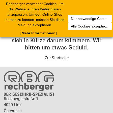
Rechberger verwendet Cookies, um
Toggle
die Webseite Ihren Bedürfnissen
navigation
anzupassen. Um den Online-Shop
Nur notwendige Cookies akzeptieren
nutzen zu können, müssen Sie diese
Leider ist ein technischer Fehler
Meldung akzeptieren.
Alle Cookies akzeptieren
aufgetreten. Unser Service-Team wird
[Mehr Informationen]
sich in Kürze darum kümmern. Wir
bitten um etwas Geduld.
Zur Startseite
Rechbergerstraße 1
4020 Linz
Österreich