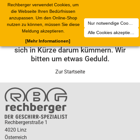
Rechberger verwendet Cookies, um
Toggle
die Webseite Ihren Bedürfnissen
navigation
anzupassen. Um den Online-Shop
Nur notwendige Cookies akzeptieren
nutzen zu können, müssen Sie diese
Leider ist ein technischer Fehler
Meldung akzeptieren.
Alle Cookies akzeptieren
aufgetreten. Unser Service-Team wird
[Mehr Informationen]
sich in Kürze darum kümmern. Wir
bitten um etwas Geduld.
Zur Startseite
Rechbergerstraße 1
4020 Linz
Österreich