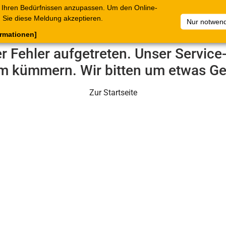
 Ihren Bedürfnissen anzupassen. Um den Online-
ataloge
Warenkorb
Belege
Artikelsammlungen
Sie diese Meldung akzeptieren.
Nur notwend
ormationen]
er Fehler aufgetreten. Unser Servic
m kümmern. Wir bitten um etwas Ge
Zur Startseite