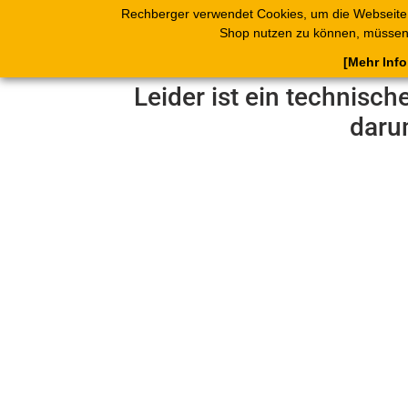
Rechberger verwendet Cookies, um die Webseite
Shop
Blätterk
Shop nutzen zu können, müssen 
[Mehr Inf
Leider ist ein technisch
daru