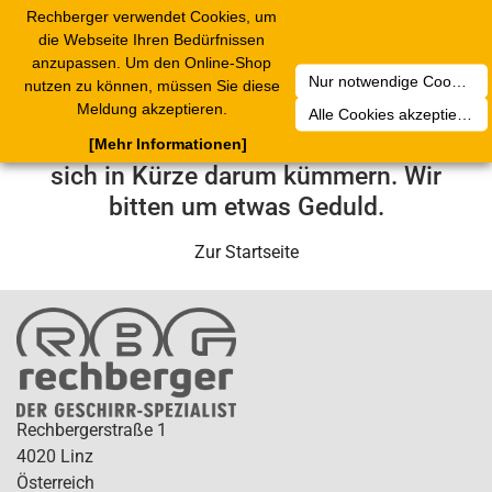
Rechberger verwendet Cookies, um
Toggle
die Webseite Ihren Bedürfnissen
navigation
anzupassen. Um den Online-Shop
Nur notwendige Cookies akzeptieren
nutzen zu können, müssen Sie diese
Leider ist ein technischer Fehler
Meldung akzeptieren.
Alle Cookies akzeptieren
aufgetreten. Unser Service-Team wird
[Mehr Informationen]
sich in Kürze darum kümmern. Wir
bitten um etwas Geduld.
Zur Startseite
Rechbergerstraße 1
4020 Linz
Österreich