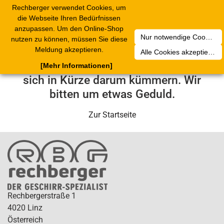
Rechberger verwendet Cookies, um
Toggle
die Webseite Ihren Bedürfnissen
navigation
anzupassen. Um den Online-Shop
Nur notwendige Cookies akzeptieren
nutzen zu können, müssen Sie diese
Leider ist ein technischer Fehler
Meldung akzeptieren.
Alle Cookies akzeptieren
aufgetreten. Unser Service-Team wird
[Mehr Informationen]
sich in Kürze darum kümmern. Wir
bitten um etwas Geduld.
Zur Startseite
Rechbergerstraße 1
4020 Linz
Österreich