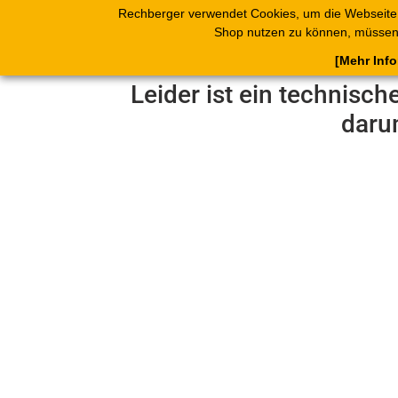
Rechberger verwendet Cookies, um die Webseite
Shop
Blätterk
Shop nutzen zu können, müssen 
[Mehr Inf
Leider ist ein technisch
daru