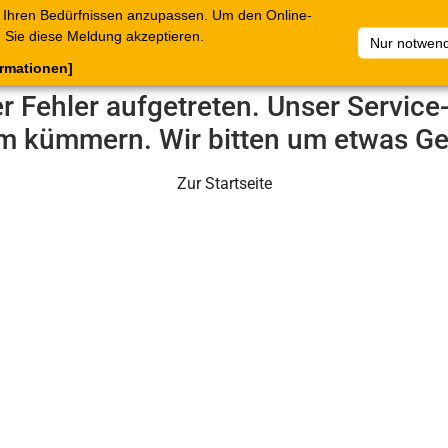
 Ihren Bedürfnissen anzupassen. Um den Online-
ataloge
Warenkorb
Belege
Artikelsammlungen
Sie diese Meldung akzeptieren.
Nur notwend
ormationen]
er Fehler aufgetreten. Unser Servic
m kümmern. Wir bitten um etwas Ge
Zur Startseite