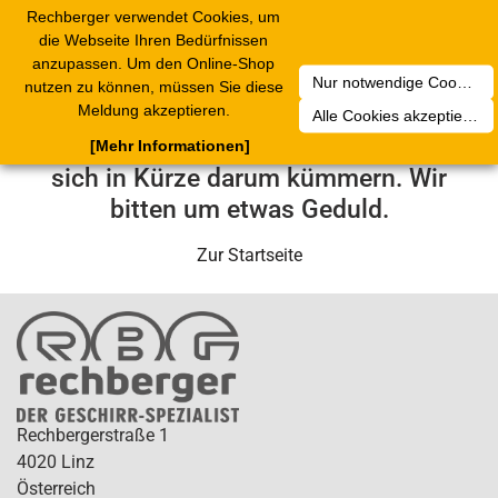
Rechberger verwendet Cookies, um
Toggle
die Webseite Ihren Bedürfnissen
navigation
anzupassen. Um den Online-Shop
Nur notwendige Cookies akzeptieren
nutzen zu können, müssen Sie diese
Leider ist ein technischer Fehler
Meldung akzeptieren.
Alle Cookies akzeptieren
aufgetreten. Unser Service-Team wird
[Mehr Informationen]
sich in Kürze darum kümmern. Wir
bitten um etwas Geduld.
Zur Startseite
Rechbergerstraße 1
4020 Linz
Österreich