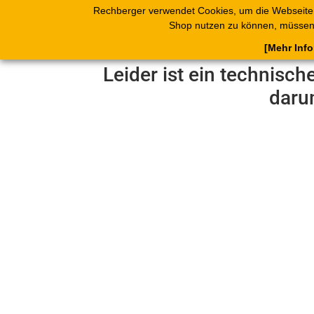
Rechberger verwendet Cookies, um die Webseite
Shop
Blätterk
Shop nutzen zu können, müssen 
[Mehr Inf
Leider ist ein technisch
daru