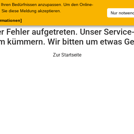
 Ihren Bedürfnissen anzupassen. Um den Online-
ataloge
Warenkorb
Belege
Artikelsammlungen
Sie diese Meldung akzeptieren.
Nur notwend
ormationen]
er Fehler aufgetreten. Unser Servic
m kümmern. Wir bitten um etwas Ge
Zur Startseite