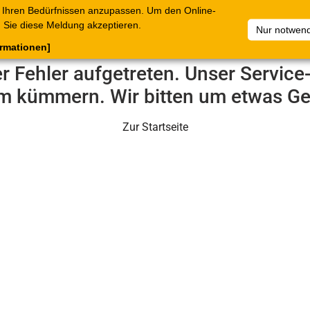
 Ihren Bedürfnissen anzupassen. Um den Online-
ataloge
Warenkorb
Belege
Artikelsammlungen
Sie diese Meldung akzeptieren.
Nur notwend
ormationen]
er Fehler aufgetreten. Unser Servic
m kümmern. Wir bitten um etwas Ge
Zur Startseite