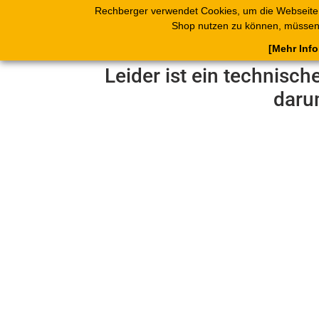
Rechberger verwendet Cookies, um die Webseite
Shop
Blätterk
Shop nutzen zu können, müssen 
[Mehr Inf
Leider ist ein technisch
daru