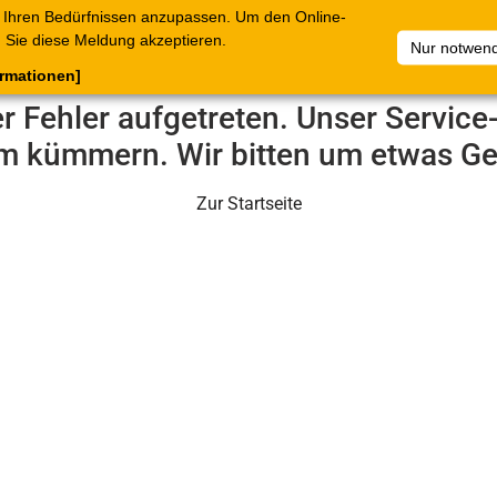
 Ihren Bedürfnissen anzupassen. Um den Online-
ataloge
Warenkorb
Belege
Artikelsammlungen
Sie diese Meldung akzeptieren.
Nur notwend
ormationen]
er Fehler aufgetreten. Unser Servic
m kümmern. Wir bitten um etwas Ge
Zur Startseite