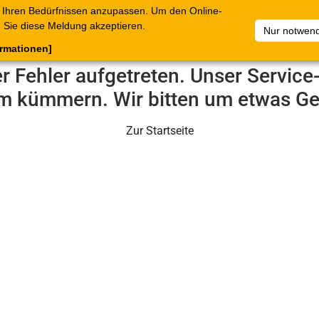
 Ihren Bedürfnissen anzupassen. Um den Online-
ataloge
Warenkorb
Belege
Artikelsammlungen
Sie diese Meldung akzeptieren.
Nur notwend
ormationen]
er Fehler aufgetreten. Unser Servic
m kümmern. Wir bitten um etwas Ge
Zur Startseite