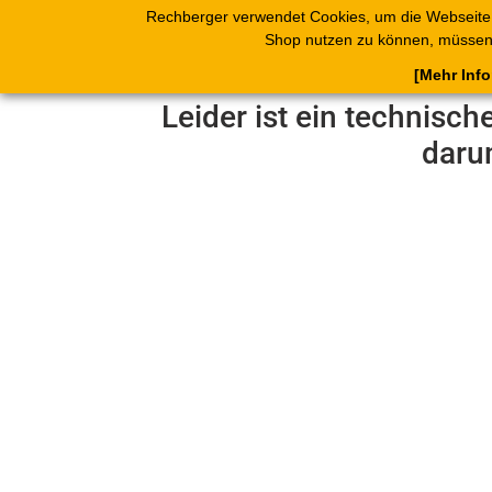
Rechberger verwendet Cookies, um die Webseite
Shop
Blätterk
Shop nutzen zu können, müssen 
[Mehr Inf
Leider ist ein technisch
daru