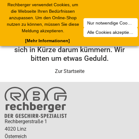
Rechberger verwendet Cookies, um
Toggle
die Webseite Ihren Bedürfnissen
navigation
anzupassen. Um den Online-Shop
Nur notwendige Cookies akzeptieren
nutzen zu können, müssen Sie diese
Leider ist ein technischer Fehler
Meldung akzeptieren.
Alle Cookies akzeptieren
aufgetreten. Unser Service-Team wird
[Mehr Informationen]
sich in Kürze darum kümmern. Wir
bitten um etwas Geduld.
Zur Startseite
Rechbergerstraße 1
4020 Linz
Österreich