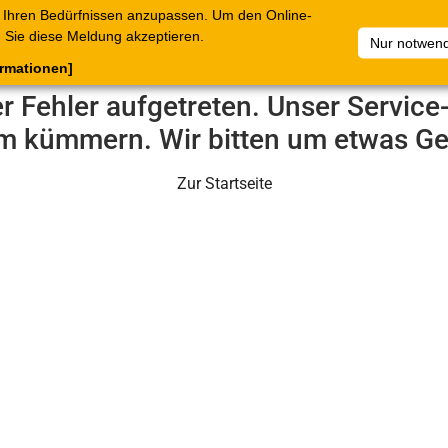
 Ihren Bedürfnissen anzupassen. Um den Online-
ataloge
Warenkorb
Belege
Artikelsammlungen
Sie diese Meldung akzeptieren.
Nur notwend
ormationen]
er Fehler aufgetreten. Unser Servic
m kümmern. Wir bitten um etwas Ge
Zur Startseite