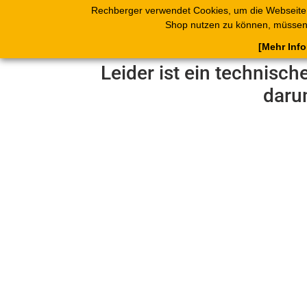
Rechberger verwendet Cookies, um die Webseite
Shop
Blätterk
Shop nutzen zu können, müssen 
[Mehr Inf
Leider ist ein technisch
daru