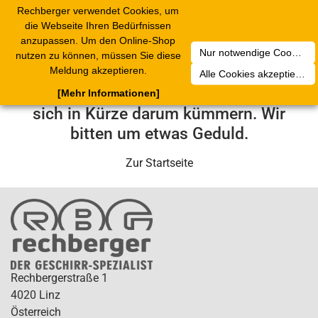
Rechberger verwendet Cookies, um
Toggle
die Webseite Ihren Bedürfnissen
navigation
anzupassen. Um den Online-Shop
Nur notwendige Cookies akzeptieren
nutzen zu können, müssen Sie diese
Leider ist ein technischer Fehler
Meldung akzeptieren.
Alle Cookies akzeptieren
aufgetreten. Unser Service-Team wird
[Mehr Informationen]
sich in Kürze darum kümmern. Wir
bitten um etwas Geduld.
Zur Startseite
Rechbergerstraße 1
4020 Linz
Österreich