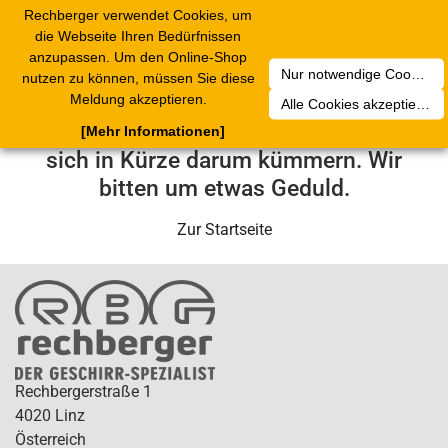
Rechberger verwendet Cookies, um
Toggle
die Webseite Ihren Bedürfnissen
navigation
anzupassen. Um den Online-Shop
Nur notwendige Cookies akzeptieren
nutzen zu können, müssen Sie diese
Leider ist ein technischer Fehler
Meldung akzeptieren.
Alle Cookies akzeptieren
aufgetreten. Unser Service-Team wird
[Mehr Informationen]
sich in Kürze darum kümmern. Wir
bitten um etwas Geduld.
Zur Startseite
Rechbergerstraße 1
4020 Linz
Österreich