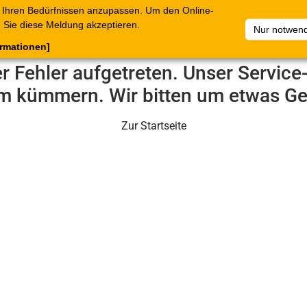
 Ihren Bedürfnissen anzupassen. Um den Online-
ataloge
Warenkorb
Belege
Artikelsammlungen
Sie diese Meldung akzeptieren.
Nur notwend
ormationen]
er Fehler aufgetreten. Unser Servic
m kümmern. Wir bitten um etwas Ge
Zur Startseite