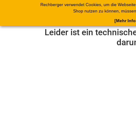
Rechberger verwendet Cookies, um die Webseite
Shop
Blätterk
Shop nutzen zu können, müssen 
[Mehr Inf
Leider ist ein technisch
daru