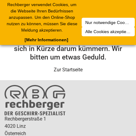
Rechberger verwendet Cookies, um
Toggle
die Webseite Ihren Bedürfnissen
navigation
anzupassen. Um den Online-Shop
Nur notwendige Cookies akzeptieren
nutzen zu können, müssen Sie diese
Leider ist ein technischer Fehler
Meldung akzeptieren.
Alle Cookies akzeptieren
aufgetreten. Unser Service-Team wird
[Mehr Informationen]
sich in Kürze darum kümmern. Wir
bitten um etwas Geduld.
Zur Startseite
Rechbergerstraße 1
4020 Linz
Österreich