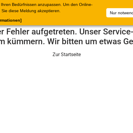
 Ihren Bedürfnissen anzupassen. Um den Online-
ataloge
Warenkorb
Belege
Artikelsammlungen
Sie diese Meldung akzeptieren.
Nur notwend
ormationen]
er Fehler aufgetreten. Unser Servic
m kümmern. Wir bitten um etwas Ge
Zur Startseite