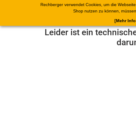
Rechberger verwendet Cookies, um die Webseite
Shop
Blätterk
Shop nutzen zu können, müssen 
[Mehr Inf
Leider ist ein technisch
daru