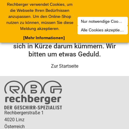
Rechberger verwendet Cookies, um
Toggle
die Webseite Ihren Bedürfnissen
navigation
anzupassen. Um den Online-Shop
Nur notwendige Cookies akzeptieren
nutzen zu können, müssen Sie diese
Leider ist ein technischer Fehler
Meldung akzeptieren.
Alle Cookies akzeptieren
aufgetreten. Unser Service-Team wird
[Mehr Informationen]
sich in Kürze darum kümmern. Wir
bitten um etwas Geduld.
Zur Startseite
Rechbergerstraße 1
4020 Linz
Österreich