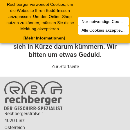
Rechberger verwendet Cookies, um
Toggle
die Webseite Ihren Bedürfnissen
navigation
anzupassen. Um den Online-Shop
Nur notwendige Cookies akzeptieren
nutzen zu können, müssen Sie diese
Leider ist ein technischer Fehler
Meldung akzeptieren.
Alle Cookies akzeptieren
aufgetreten. Unser Service-Team wird
[Mehr Informationen]
sich in Kürze darum kümmern. Wir
bitten um etwas Geduld.
Zur Startseite
Rechbergerstraße 1
4020 Linz
Österreich