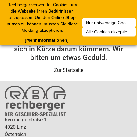
Rechberger verwendet Cookies, um
Toggle
die Webseite Ihren Bedürfnissen
navigation
anzupassen. Um den Online-Shop
Nur notwendige Cookies akzeptieren
nutzen zu können, müssen Sie diese
Leider ist ein technischer Fehler
Meldung akzeptieren.
Alle Cookies akzeptieren
aufgetreten. Unser Service-Team wird
[Mehr Informationen]
sich in Kürze darum kümmern. Wir
bitten um etwas Geduld.
Zur Startseite
Rechbergerstraße 1
4020 Linz
Österreich