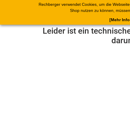
Rechberger verwendet Cookies, um die Webseite
Shop
Blätterk
Shop nutzen zu können, müssen 
[Mehr Inf
Leider ist ein technisch
daru