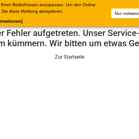
 Ihren Bedürfnissen anzupassen. Um den Online-
ataloge
Warenkorb
Belege
Artikelsammlungen
Sie diese Meldung akzeptieren.
Nur notwend
ormationen]
er Fehler aufgetreten. Unser Servic
m kümmern. Wir bitten um etwas Ge
Zur Startseite