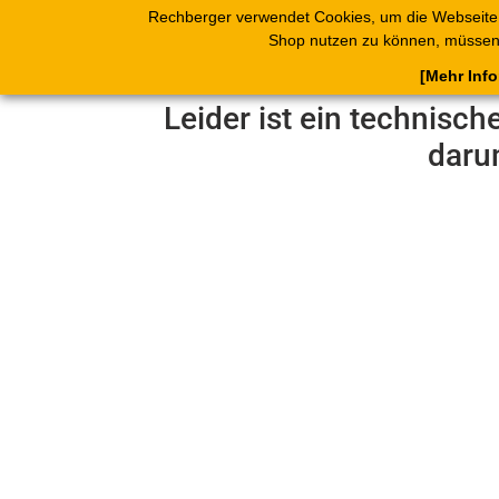
Rechberger verwendet Cookies, um die Webseite
Shop
Blätterk
Shop nutzen zu können, müssen 
[Mehr Inf
Leider ist ein technisch
daru