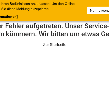
 Ihren Bedürfnissen anzupassen. Um den Online-
ataloge
Warenkorb
Belege
Artikelsammlungen
Sie diese Meldung akzeptieren.
Nur notwend
ormationen]
er Fehler aufgetreten. Unser Servic
m kümmern. Wir bitten um etwas Ge
Zur Startseite