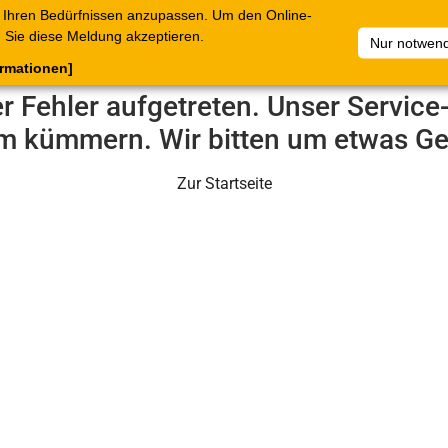
 Ihren Bedürfnissen anzupassen. Um den Online-
ataloge
Warenkorb
Belege
Artikelsammlungen
Sie diese Meldung akzeptieren.
Nur notwend
ormationen]
er Fehler aufgetreten. Unser Servic
m kümmern. Wir bitten um etwas Ge
Zur Startseite