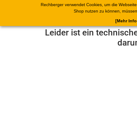
Rechberger verwendet Cookies, um die Webseite
Shop
Blätterk
Shop nutzen zu können, müssen 
[Mehr Inf
Leider ist ein technisch
daru