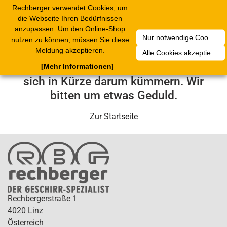
Rechberger verwendet Cookies, um
Toggle
die Webseite Ihren Bedürfnissen
navigation
anzupassen. Um den Online-Shop
Nur notwendige Cookies akzeptieren
nutzen zu können, müssen Sie diese
Leider ist ein technischer Fehler
Meldung akzeptieren.
Alle Cookies akzeptieren
aufgetreten. Unser Service-Team wird
[Mehr Informationen]
sich in Kürze darum kümmern. Wir
bitten um etwas Geduld.
Zur Startseite
Rechbergerstraße 1
4020 Linz
Österreich