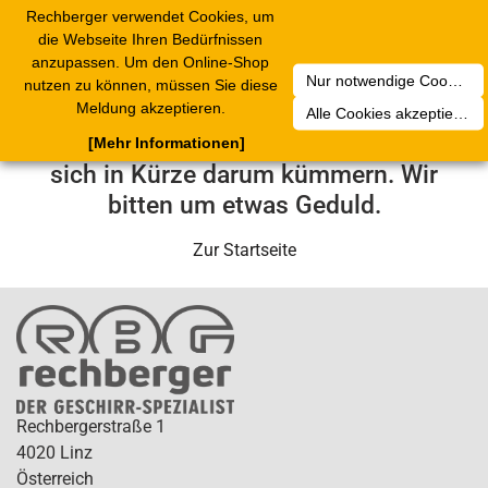
Rechberger verwendet Cookies, um
Toggle
die Webseite Ihren Bedürfnissen
navigation
anzupassen. Um den Online-Shop
Nur notwendige Cookies akzeptieren
nutzen zu können, müssen Sie diese
Leider ist ein technischer Fehler
Meldung akzeptieren.
Alle Cookies akzeptieren
aufgetreten. Unser Service-Team wird
[Mehr Informationen]
sich in Kürze darum kümmern. Wir
bitten um etwas Geduld.
Zur Startseite
Rechbergerstraße 1
4020 Linz
Österreich