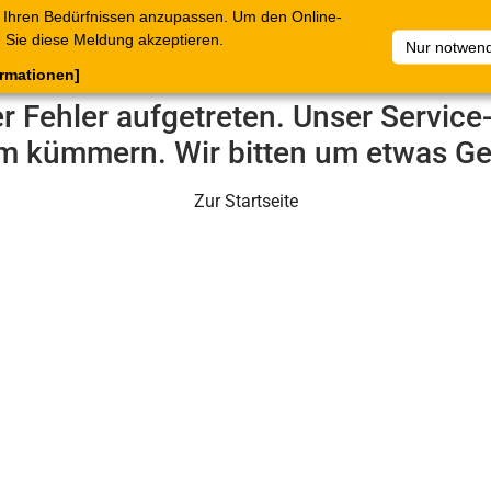
 Ihren Bedürfnissen anzupassen. Um den Online-
ataloge
Warenkorb
Belege
Artikelsammlungen
Sie diese Meldung akzeptieren.
Nur notwend
ormationen]
er Fehler aufgetreten. Unser Servic
m kümmern. Wir bitten um etwas Ge
Zur Startseite