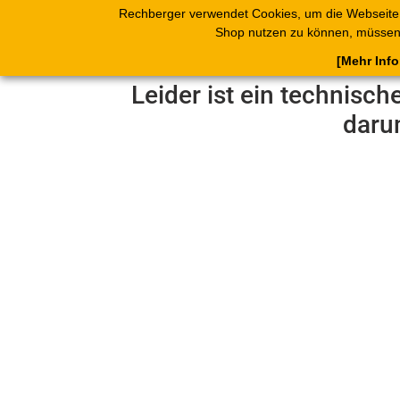
Rechberger verwendet Cookies, um die Webseite
Shop
Blätterk
Shop nutzen zu können, müssen 
[Mehr Inf
Leider ist ein technisch
daru