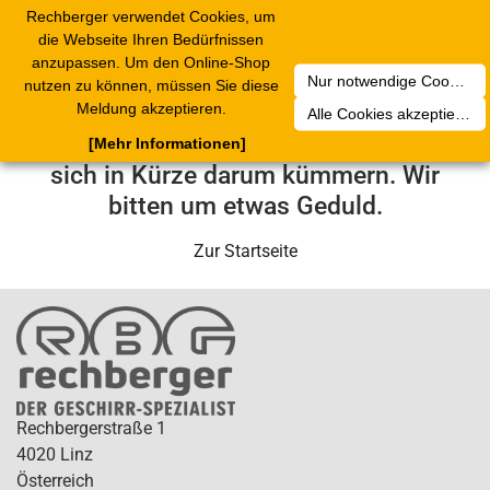
Rechberger verwendet Cookies, um
Toggle
die Webseite Ihren Bedürfnissen
navigation
anzupassen. Um den Online-Shop
Nur notwendige Cookies akzeptieren
nutzen zu können, müssen Sie diese
Leider ist ein technischer Fehler
Meldung akzeptieren.
Alle Cookies akzeptieren
aufgetreten. Unser Service-Team wird
[Mehr Informationen]
sich in Kürze darum kümmern. Wir
bitten um etwas Geduld.
Zur Startseite
Rechbergerstraße 1
4020 Linz
Österreich