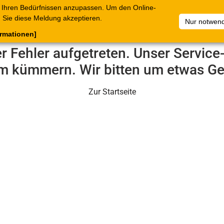
 Ihren Bedürfnissen anzupassen. Um den Online-
ataloge
Warenkorb
Belege
Artikelsammlungen
Sie diese Meldung akzeptieren.
Nur notwend
ormationen]
er Fehler aufgetreten. Unser Servic
m kümmern. Wir bitten um etwas Ge
Zur Startseite