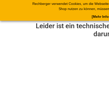
Rechberger verwendet Cookies, um die Webseite
Shop
Blätterk
Shop nutzen zu können, müssen 
[Mehr Inf
Leider ist ein technisch
daru