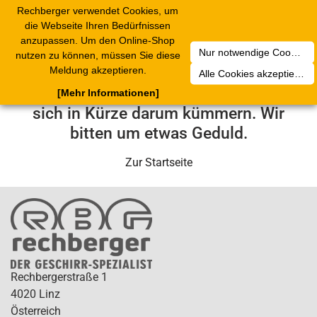
Rechberger verwendet Cookies, um
Toggle
die Webseite Ihren Bedürfnissen
navigation
anzupassen. Um den Online-Shop
Nur notwendige Cookies akzeptieren
nutzen zu können, müssen Sie diese
Leider ist ein technischer Fehler
Meldung akzeptieren.
Alle Cookies akzeptieren
aufgetreten. Unser Service-Team wird
[Mehr Informationen]
sich in Kürze darum kümmern. Wir
bitten um etwas Geduld.
Zur Startseite
Rechbergerstraße 1
4020 Linz
Österreich