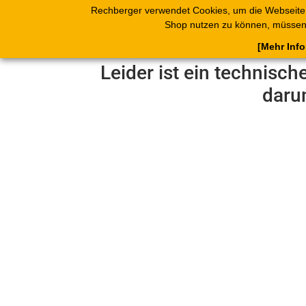
Rechberger verwendet Cookies, um die Webseite
Shop
Blätterk
Shop nutzen zu können, müssen 
[Mehr Inf
Leider ist ein technisch
daru