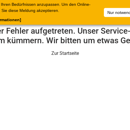
 Ihren Bedürfnissen anzupassen. Um den Online-
ataloge
Warenkorb
Belege
Artikelsammlungen
Sie diese Meldung akzeptieren.
Nur notwend
ormationen]
er Fehler aufgetreten. Unser Servic
m kümmern. Wir bitten um etwas Ge
Zur Startseite