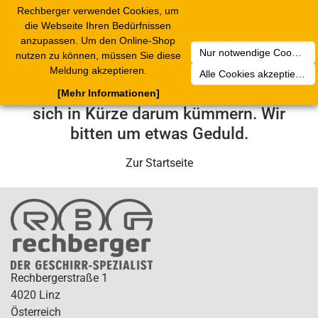
Rechberger verwendet Cookies, um
Toggle
die Webseite Ihren Bedürfnissen
navigation
anzupassen. Um den Online-Shop
Nur notwendige Cookies akzeptieren
nutzen zu können, müssen Sie diese
Leider ist ein technischer Fehler
Meldung akzeptieren.
Alle Cookies akzeptieren
aufgetreten. Unser Service-Team wird
[Mehr Informationen]
sich in Kürze darum kümmern. Wir
bitten um etwas Geduld.
Zur Startseite
Rechbergerstraße 1
4020 Linz
Österreich