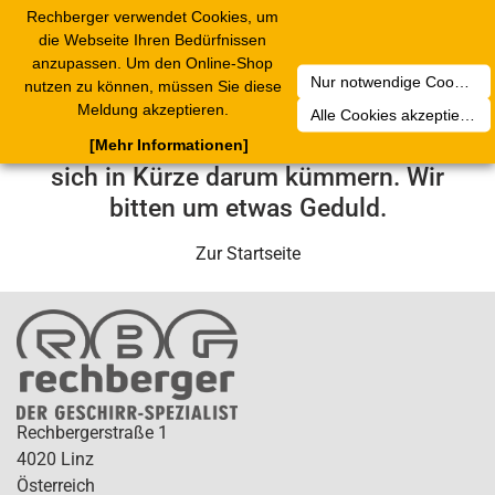
Rechberger verwendet Cookies, um
Toggle
die Webseite Ihren Bedürfnissen
navigation
anzupassen. Um den Online-Shop
Nur notwendige Cookies akzeptieren
nutzen zu können, müssen Sie diese
Leider ist ein technischer Fehler
Meldung akzeptieren.
Alle Cookies akzeptieren
aufgetreten. Unser Service-Team wird
[Mehr Informationen]
sich in Kürze darum kümmern. Wir
bitten um etwas Geduld.
Zur Startseite
Rechbergerstraße 1
4020 Linz
Österreich