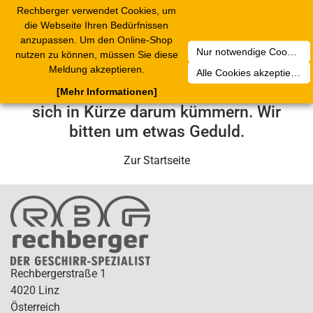
Rechberger verwendet Cookies, um
Toggle
die Webseite Ihren Bedürfnissen
navigation
anzupassen. Um den Online-Shop
Nur notwendige Cookies akzeptieren
nutzen zu können, müssen Sie diese
Leider ist ein technischer Fehler
Meldung akzeptieren.
Alle Cookies akzeptieren
aufgetreten. Unser Service-Team wird
[Mehr Informationen]
sich in Kürze darum kümmern. Wir
bitten um etwas Geduld.
Zur Startseite
Rechbergerstraße 1
4020 Linz
Österreich