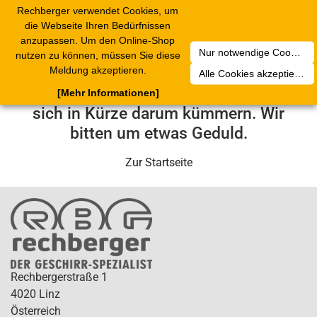
Rechberger verwendet Cookies, um
Toggle
die Webseite Ihren Bedürfnissen
navigation
anzupassen. Um den Online-Shop
Nur notwendige Cookies akzeptieren
nutzen zu können, müssen Sie diese
Leider ist ein technischer Fehler
Meldung akzeptieren.
Alle Cookies akzeptieren
aufgetreten. Unser Service-Team wird
[Mehr Informationen]
sich in Kürze darum kümmern. Wir
bitten um etwas Geduld.
Zur Startseite
Rechbergerstraße 1
4020 Linz
Österreich