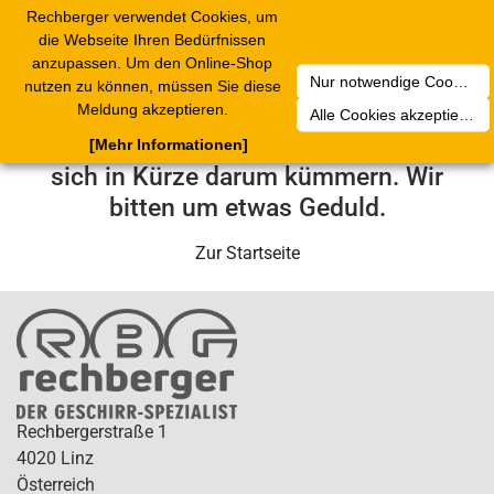
Rechberger verwendet Cookies, um
Toggle
die Webseite Ihren Bedürfnissen
navigation
anzupassen. Um den Online-Shop
Nur notwendige Cookies akzeptieren
nutzen zu können, müssen Sie diese
Leider ist ein technischer Fehler
Meldung akzeptieren.
Alle Cookies akzeptieren
aufgetreten. Unser Service-Team wird
[Mehr Informationen]
sich in Kürze darum kümmern. Wir
bitten um etwas Geduld.
Zur Startseite
Rechbergerstraße 1
4020 Linz
Österreich