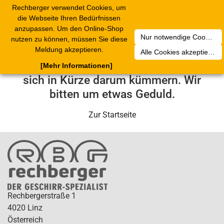
Rechberger verwendet Cookies, um
Toggle
die Webseite Ihren Bedürfnissen
navigation
anzupassen. Um den Online-Shop
Nur notwendige Cookies akzeptieren
nutzen zu können, müssen Sie diese
Leider ist ein technischer Fehler
Meldung akzeptieren.
Alle Cookies akzeptieren
aufgetreten. Unser Service-Team wird
[Mehr Informationen]
sich in Kürze darum kümmern. Wir
bitten um etwas Geduld.
Zur Startseite
Rechbergerstraße 1
4020 Linz
Österreich