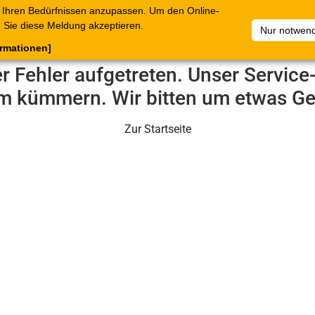
 Ihren Bedürfnissen anzupassen. Um den Online-
ataloge
Warenkorb
Belege
Artikelsammlungen
Sie diese Meldung akzeptieren.
Nur notwend
ormationen]
er Fehler aufgetreten. Unser Servic
m kümmern. Wir bitten um etwas Ge
Zur Startseite