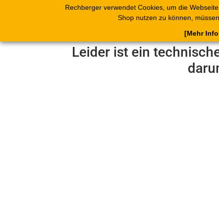
Rechberger verwendet Cookies, um die Webseite
Shop
Blätterk
Shop nutzen zu können, müssen 
[Mehr Inf
Leider ist ein technisch
daru