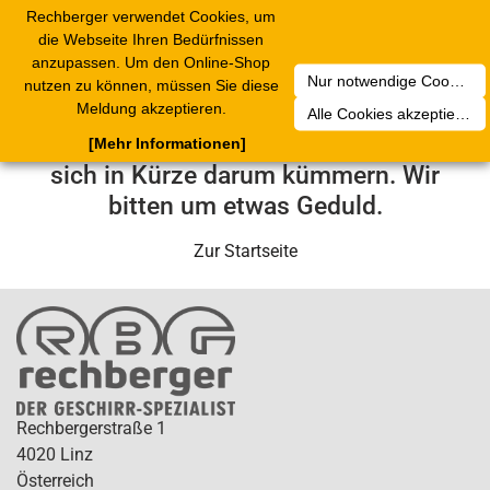
Rechberger verwendet Cookies, um
Toggle
die Webseite Ihren Bedürfnissen
navigation
anzupassen. Um den Online-Shop
Nur notwendige Cookies akzeptieren
nutzen zu können, müssen Sie diese
Leider ist ein technischer Fehler
Meldung akzeptieren.
Alle Cookies akzeptieren
aufgetreten. Unser Service-Team wird
[Mehr Informationen]
sich in Kürze darum kümmern. Wir
bitten um etwas Geduld.
Zur Startseite
Rechbergerstraße 1
4020 Linz
Österreich