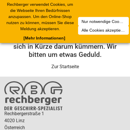
Rechberger verwendet Cookies, um
Toggle
die Webseite Ihren Bedürfnissen
navigation
anzupassen. Um den Online-Shop
Nur notwendige Cookies akzeptieren
nutzen zu können, müssen Sie diese
Leider ist ein technischer Fehler
Meldung akzeptieren.
Alle Cookies akzeptieren
aufgetreten. Unser Service-Team wird
[Mehr Informationen]
sich in Kürze darum kümmern. Wir
bitten um etwas Geduld.
Zur Startseite
Rechbergerstraße 1
4020 Linz
Österreich