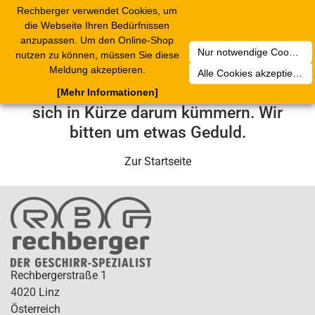
Rechberger verwendet Cookies, um
Toggle
die Webseite Ihren Bedürfnissen
navigation
anzupassen. Um den Online-Shop
Nur notwendige Cookies akzeptieren
nutzen zu können, müssen Sie diese
Leider ist ein technischer Fehler
Meldung akzeptieren.
Alle Cookies akzeptieren
aufgetreten. Unser Service-Team wird
[Mehr Informationen]
sich in Kürze darum kümmern. Wir
bitten um etwas Geduld.
Zur Startseite
Rechbergerstraße 1
4020 Linz
Österreich