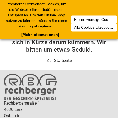
Rechberger verwendet Cookies, um
Toggle
die Webseite Ihren Bedürfnissen
navigation
anzupassen. Um den Online-Shop
Nur notwendige Cookies akzeptieren
nutzen zu können, müssen Sie diese
Leider ist ein technischer Fehler
Meldung akzeptieren.
Alle Cookies akzeptieren
aufgetreten. Unser Service-Team wird
[Mehr Informationen]
sich in Kürze darum kümmern. Wir
bitten um etwas Geduld.
Zur Startseite
Rechbergerstraße 1
4020 Linz
Österreich