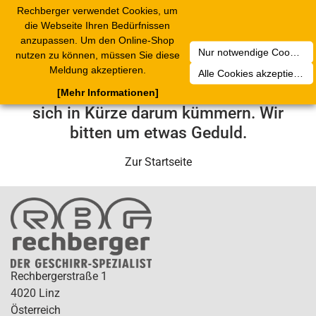
Rechberger verwendet Cookies, um
Toggle
die Webseite Ihren Bedürfnissen
navigation
anzupassen. Um den Online-Shop
Nur notwendige Cookies akzeptieren
nutzen zu können, müssen Sie diese
Leider ist ein technischer Fehler
Meldung akzeptieren.
Alle Cookies akzeptieren
aufgetreten. Unser Service-Team wird
[Mehr Informationen]
sich in Kürze darum kümmern. Wir
bitten um etwas Geduld.
Zur Startseite
Rechbergerstraße 1
4020 Linz
Österreich