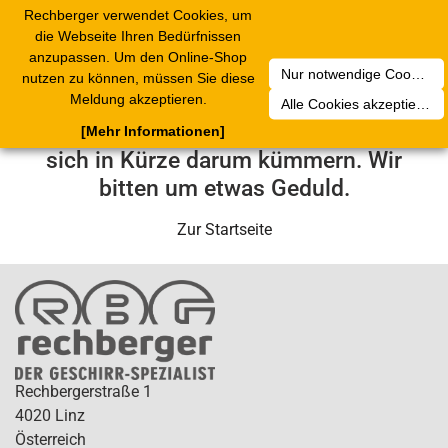
Rechberger verwendet Cookies, um
Toggle
die Webseite Ihren Bedürfnissen
navigation
anzupassen. Um den Online-Shop
Nur notwendige Cookies akzeptieren
nutzen zu können, müssen Sie diese
Leider ist ein technischer Fehler
Meldung akzeptieren.
Alle Cookies akzeptieren
aufgetreten. Unser Service-Team wird
[Mehr Informationen]
sich in Kürze darum kümmern. Wir
bitten um etwas Geduld.
Zur Startseite
Rechbergerstraße 1
4020 Linz
Österreich