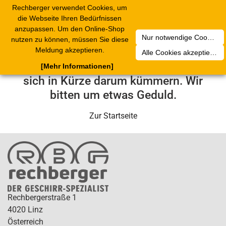
Rechberger verwendet Cookies, um
Toggle
die Webseite Ihren Bedürfnissen
navigation
anzupassen. Um den Online-Shop
Nur notwendige Cookies akzeptieren
nutzen zu können, müssen Sie diese
Leider ist ein technischer Fehler
Meldung akzeptieren.
Alle Cookies akzeptieren
aufgetreten. Unser Service-Team wird
[Mehr Informationen]
sich in Kürze darum kümmern. Wir
bitten um etwas Geduld.
Zur Startseite
Rechbergerstraße 1
4020 Linz
Österreich