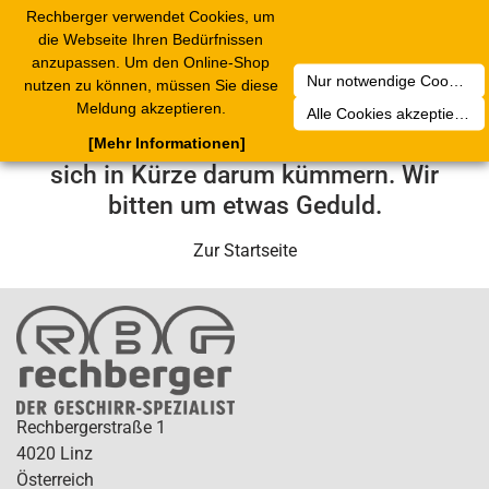
Rechberger verwendet Cookies, um
Toggle
die Webseite Ihren Bedürfnissen
navigation
anzupassen. Um den Online-Shop
Nur notwendige Cookies akzeptieren
nutzen zu können, müssen Sie diese
Leider ist ein technischer Fehler
Meldung akzeptieren.
Alle Cookies akzeptieren
aufgetreten. Unser Service-Team wird
[Mehr Informationen]
sich in Kürze darum kümmern. Wir
bitten um etwas Geduld.
Zur Startseite
Rechbergerstraße 1
4020 Linz
Österreich