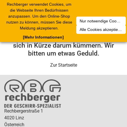
Rechberger verwendet Cookies, um
Toggle
die Webseite Ihren Bedürfnissen
navigation
anzupassen. Um den Online-Shop
Nur notwendige Cookies akzeptieren
nutzen zu können, müssen Sie diese
Leider ist ein technischer Fehler
Meldung akzeptieren.
Alle Cookies akzeptieren
aufgetreten. Unser Service-Team wird
[Mehr Informationen]
sich in Kürze darum kümmern. Wir
bitten um etwas Geduld.
Zur Startseite
Rechbergerstraße 1
4020 Linz
Österreich