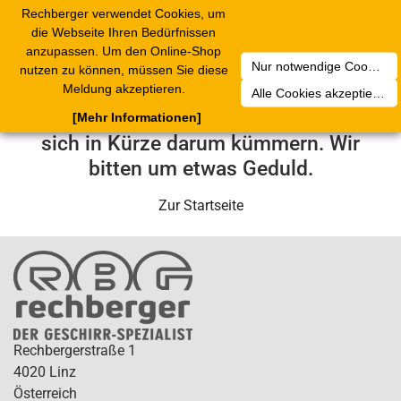
Rechberger verwendet Cookies, um
Toggle
die Webseite Ihren Bedürfnissen
navigation
anzupassen. Um den Online-Shop
Nur notwendige Cookies akzeptieren
nutzen zu können, müssen Sie diese
Leider ist ein technischer Fehler
Meldung akzeptieren.
Alle Cookies akzeptieren
aufgetreten. Unser Service-Team wird
[Mehr Informationen]
sich in Kürze darum kümmern. Wir
bitten um etwas Geduld.
Zur Startseite
Rechbergerstraße 1
4020 Linz
Österreich