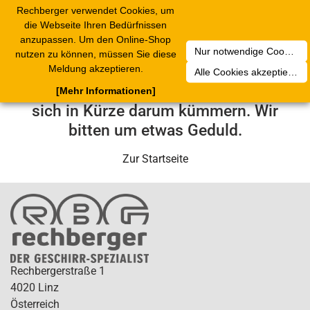
Rechberger verwendet Cookies, um
Toggle
die Webseite Ihren Bedürfnissen
navigation
anzupassen. Um den Online-Shop
Nur notwendige Cookies akzeptieren
nutzen zu können, müssen Sie diese
Leider ist ein technischer Fehler
Meldung akzeptieren.
Alle Cookies akzeptieren
aufgetreten. Unser Service-Team wird
[Mehr Informationen]
sich in Kürze darum kümmern. Wir
bitten um etwas Geduld.
Zur Startseite
Rechbergerstraße 1
4020 Linz
Österreich