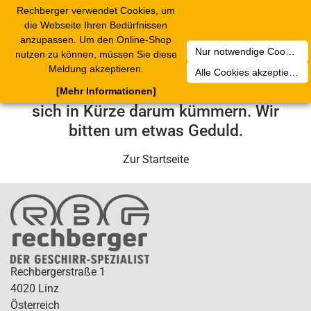
Rechberger verwendet Cookies, um
Toggle
die Webseite Ihren Bedürfnissen
navigation
anzupassen. Um den Online-Shop
Nur notwendige Cookies akzeptieren
nutzen zu können, müssen Sie diese
Leider ist ein technischer Fehler
Meldung akzeptieren.
Alle Cookies akzeptieren
aufgetreten. Unser Service-Team wird
[Mehr Informationen]
sich in Kürze darum kümmern. Wir
bitten um etwas Geduld.
Zur Startseite
Rechbergerstraße 1
4020 Linz
Österreich